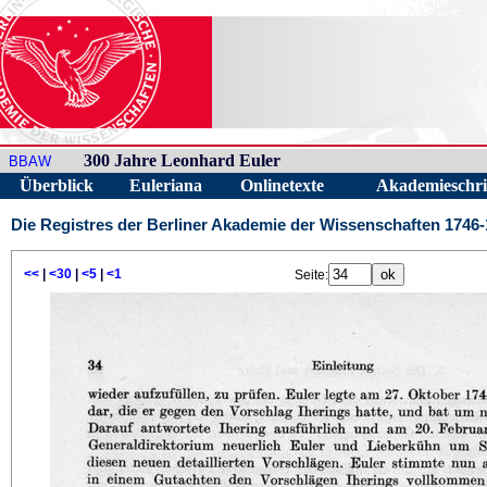
300 Jahre Leonhard Euler
BBAW
Überblick
Euleriana
Onlinetexte
Akademieschri
Die Registres der Berliner Akademie der Wissenschaften 1746
<<
|
<30
|
<5
|
<1
Seite: