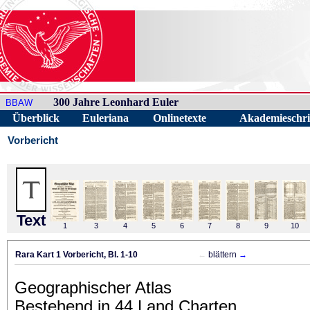
300 Jahre Leonhard Euler
BBAW
Überblick
Euleriana
Onlinetexte
Akademieschri
Vorbericht
Text
1
3
4
5
6
7
8
9
10
Rara Kart 1 Vorbericht, Bl. 1-10
←
blättern
→
Geographischer Atlas
Bestehend in 44 Land Charten