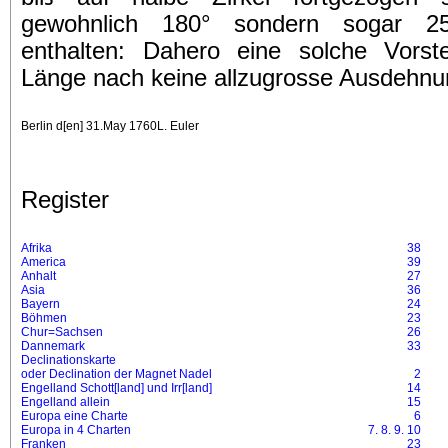
gewohnlich 180° sondern sogar 2
enthalten: Dahero eine solche Vorst
Länge nach keine allzugrosse Ausdehnun
Berlin d[en] 31.May 1760
L. Euler
Register
Afrika
38
America
39
Anhalt
27
Asia
36
Bayern
24
Böhmen
23
Chur=Sachsen
26
Dannemark
33
Declinationskarte
oder Declination der Magnet Nadel
2
Engelland Schott[land] und Irr[land]
14
Engelland allein
15
Europa eine Charte
6
Europa in 4 Charten
7. 8. 9. 10
Franken
23