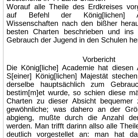
Worauf alle Theile des Erdkreises vor
auf Befehl der König[lichen] 
Wissenschaften nach den bißher her
besten Charten beschrieben und ins
Gebrauch der Jugend in den Schulen h
Vorbericht
Die König[liche] Academie hat diesen 
S[einer] König[lichen] Majestät steche
derselbe hauptsächlich zum Gebrau
bestim[m]et wurde, so schien diese m
Charten zu dieser Absicht bequemer 
gewöhnliche; was dahero an der Grö
abgieng, mußte durch die Anzahl der
werden. Man trifft darinn allso alle The
deutlich vorgestellet an: man hat d