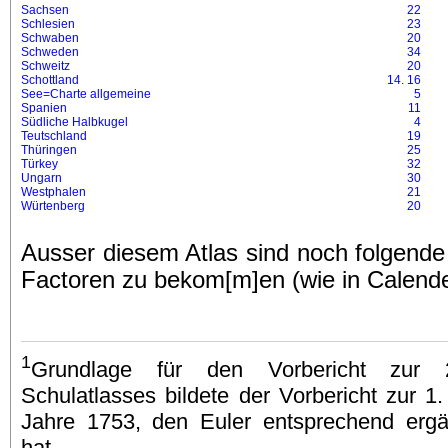
Sachsen
22
Schlesien
23
Schwaben
20
Schweden
34
Schweitz
20
Schottland
14.
16
See=Charte allgemeine
5
Spanien
11
Südliche Halbkugel
4
Teutschland
19
Thüringen
25
Türkey
32
Ungarn
30
Westphalen
21
Würtenberg
20
Ausser diesem Atlas sind noch folgende 
Factoren zu bekom[m]en (wie in Calende
1
Grundlage für den Vorbericht zur 
Schulatlasses bildete der Vorbericht zur 
Jahre 1753, den Euler entsprechend ergän
hat.