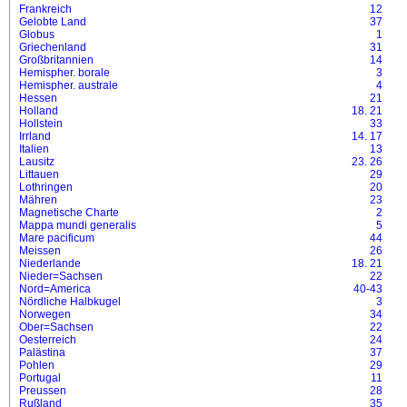
Frankreich
12
Gelobte Land
37
Globus
1
Griechenland
31
Großbritannien
14
Hemispher. borale
3
Hemispher. australe
4
Hessen
21
Holland
18.
21
Hollstein
33
Irrland
14.
17
Italien
13
Lausitz
23.
26
Littauen
29
Lothringen
20
Mähren
23
Magnetische Charte
2
Mappa mundi generalis
5
Mare pacificum
44
Meissen
26
Niederlande
18.
21
Nieder=Sachsen
22
Nord=America
40-43
Nördliche Halbkugel
3
Norwegen
34
Ober=Sachsen
22
Oesterreich
24
Palästina
37
Pohlen
29
Portugal
11
Preussen
28
Rußland
35